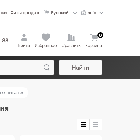
нки
Хиты продаж
0
8-88
Войти
Избранное
Сравнить
Корзина
Найти
го питания
ния