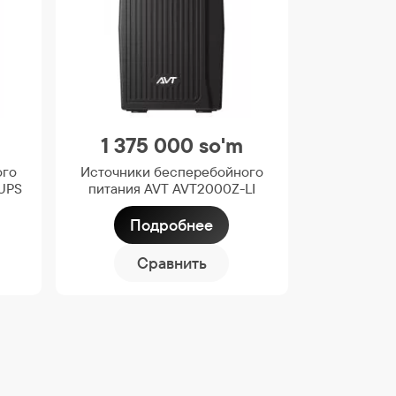
1 375 000
so'm
ого
Источники бесперебойного
 UPS
питания AVT AVT2000Z-LI
Подробнее
Сравнить