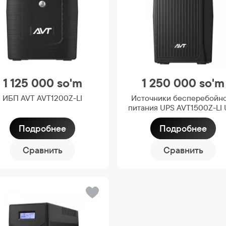
1 125 000
so'm
1 250 000
so'm
ИБП AVT AVT1200Z-LI
Источники бесперебойн
питания UPS AVT1500Z-LI
Подробнее
Подробнее
Сравнить
Сравнить