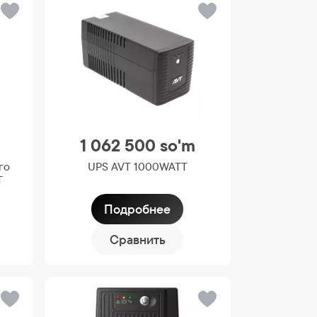
1 062 500
so'm
го
UPS AVT 1000WATT
T
Подробнее
Сравнить