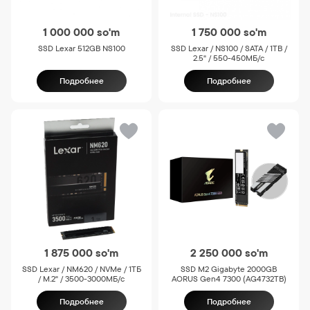
1 000 000
so'm
1 750 000
so'm
SSD Lexar 512GB NS100
SSD Lexar / NS100 / SATA / 1TB /
2.5" / 550-450МБ/с
Подробнее
Подробнее
1 875 000
so'm
2 250 000
so'm
SSD Lexar / NM620 / NVMe / 1TБ
SSD M2 Gigabyte 2000GB
/ M.2" / 3500-3000МБ/с
AORUS Gen4 7300 (AG4732TB)
Подробнее
Подробнее