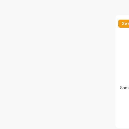
Хи
Sam