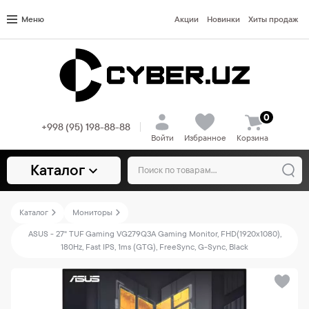
Меню
Акции
Новинки
Хиты продаж
0
+998 (95) 198-88-88
Войти
Избранное
Корзина
Каталог
Каталог
Мониторы
ASUS - 27" TUF Gaming VG279Q3A Gaming Monitor, FHD(1920x1080),
180Hz, Fast IPS, 1ms (GTG), FreeSync, G-Sync, Black