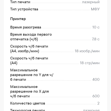
Тип печати
лазерный
Тип устройства
МФУ
Принтер
Время разогрева
10 с
Время выхода первого
отпечатка (ч/б)
7.8 с
Скорость ч/б печати
(A4, изобр./мин)
18 изобр./мин
Скорость ч/б печати
(A4)
18 стр/мин
Максимальное
разрешение по Y для ч/
б печати
400
Максимальное
разрешение по X для
ч/б печати
600
Количество цветов
2
Технология печати
лазерная