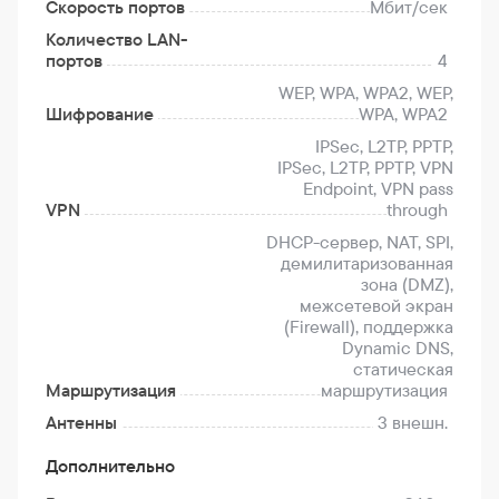
Скорость портов
Мбит/сек
Количество LAN-
портов
4
WEP, WPA, WPA2, WEP,
Шифрование
WPA, WPA2
IPSec, L2TP, PPTP,
IPSec, L2TP, PPTP, VPN
Endpoint, VPN pass
VPN
through
DHCP-сервер, NAT, SPI,
демилитаризованная
зона (DMZ),
межсетевой экран
(Firewall), поддержка
Dynamic DNS,
статическая
Маршрутизация
маршрутизация
Антенны
3 внешн.
Дополнительно