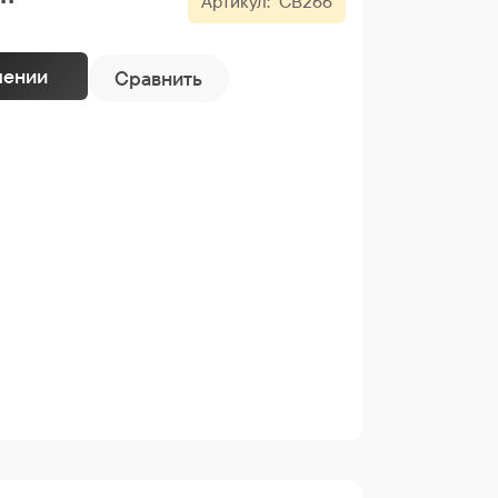
Артикул:
CB266
лении
Сравнить