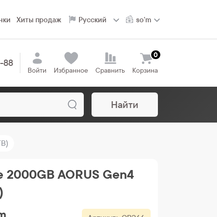
нки
Хиты продаж
0
8-88
Войти
Избранное
Сравнить
Корзина
Найти
B)
te 2000GB AORUS Gen4
)
'm