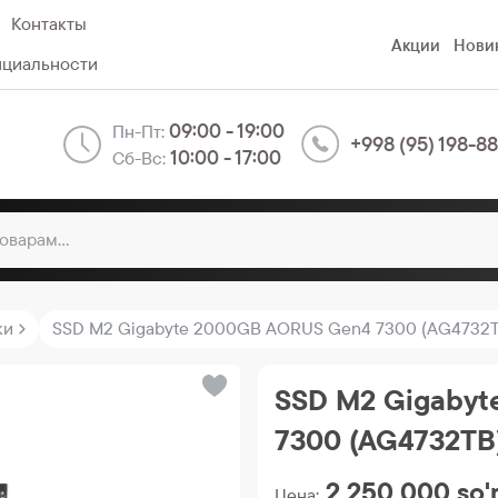
Контакты
Акции
Нови
нциальности
09:00 - 19:00
Пн-Пт:
+998 (95) 198-8
10:00 - 17:00
Сб-Вс:
ки
SSD M2 Gigabyte 2000GB AORUS Gen4 7300 (AG4732T
SSD M2 Gigaby
7300 (AG4732TB
2 250 000
so
Цена: