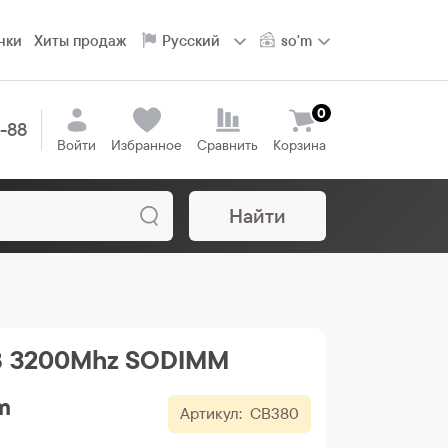
нки
Хиты продаж
0
8-88
Войти
Избранное
Сравнить
Корзина
Найти
B 3200Mhz SODIMM
m
Артикул:
CB380