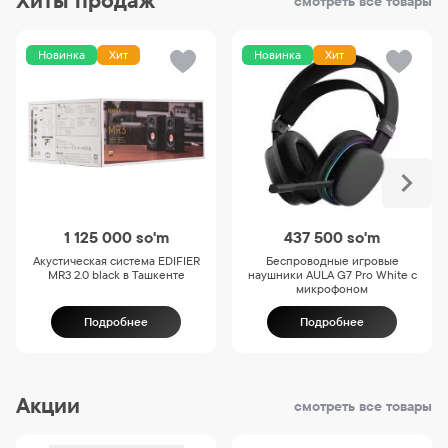
Хиты продаж
смотреть все товары
Новинка
Хит
Новинка
Хит
1 125 000
so'm
437 500
so'm
Акустическая система EDIFIER
Беспроводные игровые
MR3 2.0 black в Ташкенте
наушники AULA G7 Pro White с
микрофоном
Подробнее
Подробнее
Акции
смотреть все товары